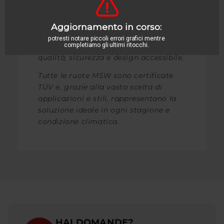
MSW
è il primo marchio lanciato da OZ
negli anni ’80, da allora sinonimo di
qualità, sicurezza e design accessibile.
Tutte le ruote MSW sono certificate
TÜV e, grazie alla vasta scelta di
applicazioni e stili, rappresentano la
soluzione ideale in ogni stagione e
condizione climatica.
HAI DOMANDE?