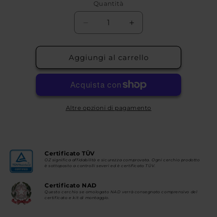
Quantità
Diminuisci
Aumenta
quantità
quantità
per
per
MSW
MSW
Aggiungi al carrello
60
60
Altre opzioni di pagamento
Certificato TÜV
OZ significa affidabilità e sicurezza comprovata. Ogni cerchio prodotto
è sottoposto a controlli severi ed è certificato TÜV.
Certificato NAD
Questo cerchio se omologato NAD verrà consegnato comprensivo del
certificato e kit di montaggio.