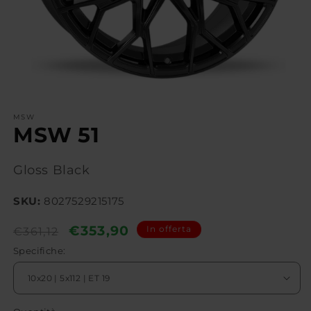
MSW
MSW 51
Gloss Black
SKU:
8027529215175
Prezzo
Prezzo
€353,90
In offerta
€361,12
di
scontato
Specifiche:
listino