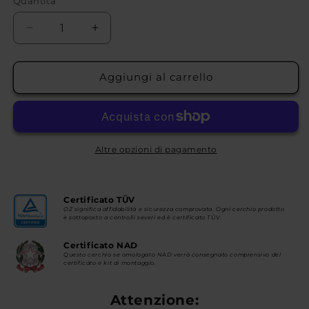
Quantità
Diminuisci
Aumenta
quantità
quantità
per
per
MSW
MSW
Aggiungi al carrello
51
51
Altre opzioni di pagamento
Certificato TÜV
OZ significa affidabilità e sicurezza comprovata. Ogni cerchio prodotto
è sottoposto a controlli severi ed è certificato TÜV.
Certificato NAD
Questo cerchio se omologato NAD verrà consegnato comprensivo del
certificato e kit di montaggio.
Attenzione: