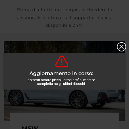
Prima di effettuare l'acquisto, chiedere la
disponibilità attravero il supporto tecnico,
disponibile 24/7
MSW