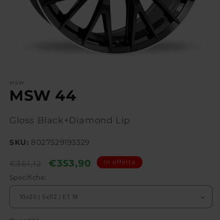
MSW
MSW 44
Gloss Black+Diamond Lip
SKU:
8027529193329
Prezzo
Prezzo
€353,90
In offerta
€361,12
di
scontato
Specifiche:
listino