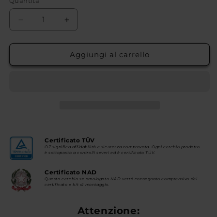
Quantità
Diminuisci
Aumenta
quantità
quantità
per
per
MSW
MSW
Aggiungi al carrello
44
44
Certificato TÜV
OZ significa affidabilità e sicurezza comprovata. Ogni cerchio prodotto
è sottoposto a controlli severi ed è certificato TÜV.
Certificato NAD
Questo cerchio se omologato NAD verrà consegnato comprensivo del
certificato e kit di montaggio.
Attenzione: