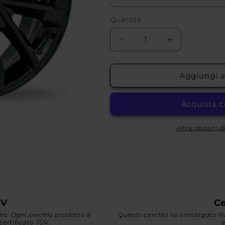
Quantità
Diminuisci
Aumenta
quantità
quantità
per
per
MSW
MSW
Aggiungi al
42
42
VAN
VAN
Altre opzioni 
ÜV
Ce
ata. Ogni cerchio prodotto è
Questo cerchio se omologato NA
certificato TÜV.
e