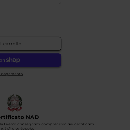
o
g
r
a
f
 carrello
i
c
a
di pagamento
rtificato NAD
D verrà consegnato comprensivo del certificato
 kit di montaggio.