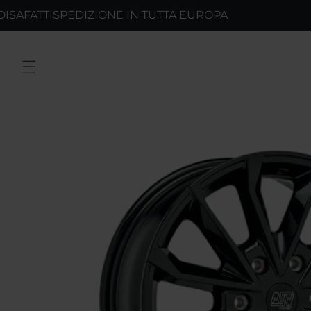
Vai
TTI
SPEDIZIONE IN TUTTA EUROPA
RICAM
direttamente
ai contenuti
Passa alle
informazioni
sul prodotto