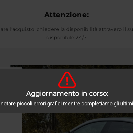
Attenzione:
are l'acquisto, chiedere la disponibilità attravero il 
disponibile 24/7