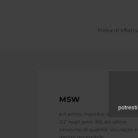
Prima di effettu
MSW
è il primo marchio lanciato da
OZ negli anni ’80, da allora
sinonimo di qualità, sicurezza e
design accessibile.