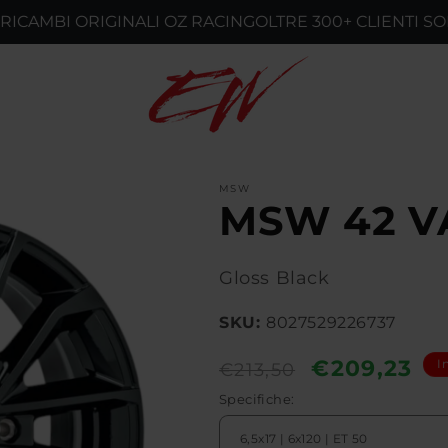
BI ORIGINALI OZ RACING
OLTRE 300+ CLIENTI SODDISA
MSW
MSW 42 V
Gloss Black
SKU:
8027529226737
Prezzo
Prezzo
€209,23
I
€213,50
di
scontato
Specifiche:
listino