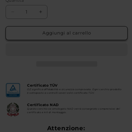
Quantità
Diminuisci
Aumenta
quantità
quantità
per
per
HYPER
HYPER
Aggiungi al carrello
GT
GT
HLT
HLT
Certificato TÜV
OZ significa affidabilità e sicurezza comprovata. Ogni cerchio prodotto
è sottoposto a controlli severi ed è certificato TÜV.
Certificato NAD
Questo cerchio se omologato NAD verrà consegnato comprensivo del
certificato e kit di montaggio.
Attenzione: