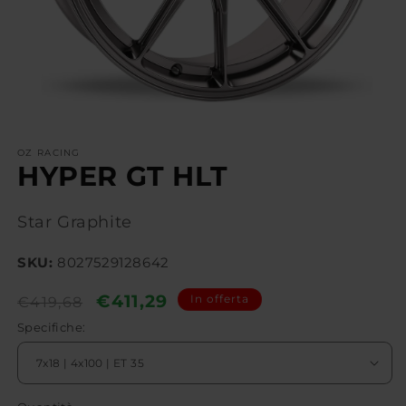
OZ RACING
HYPER GT HLT
Star Graphite
SKU:
8027529128642
Prezzo
Prezzo
€411,29
In offerta
€419,68
di
scontato
Specifiche:
listino