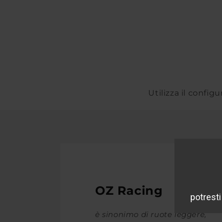
Utilizza il config
OZ Racing
è sinonimo di ruote leggere,