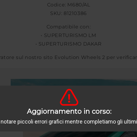
Codice: M680/AL
SKU: 81210386
Compatibile con:
• SUPERTURISMO LM
• SUPERTURISMO DAKAR
uratore sul nostro sito Evolution Wheels 2 per verifica