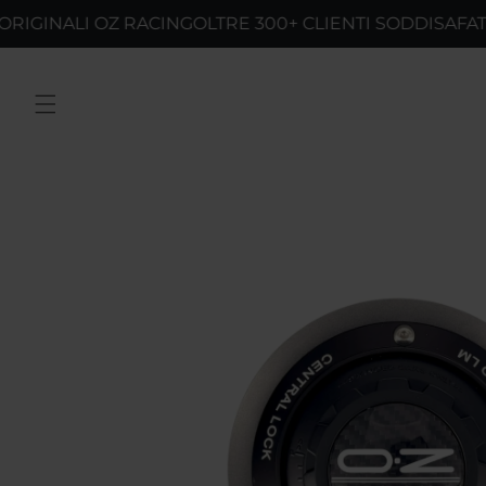
Vai
ALI OZ RACING
OLTRE 300+ CLIENTI SODDISAFATTI
SPEDI
direttamente
ai contenuti
Passa alle
informazioni
sul prodotto