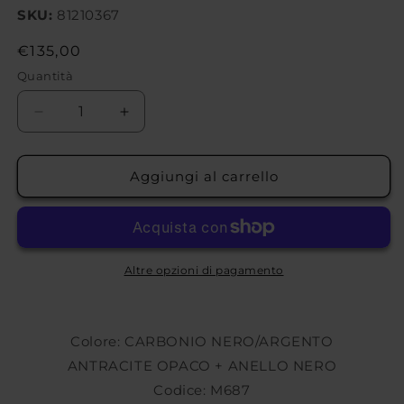
SKU:
81210367
Prezzo
€135,00
di
Quantità
listino
Diminuisci
Aumenta
quantità
quantità
per
per
COPRIMOZZO
COPRIMOZZO
Aggiungi al carrello
OZ
OZ
RACING
RACING
CENTRAL
CENTRAL
LOCK
LOCK
MONODADO
MONODADO
Altre opzioni di pagamento
M687
M687
Colore: CARBONIO NERO/ARGENTO
ANTRACITE OPACO + ANELLO NERO
Codice: M687