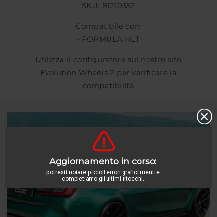
SKU: 81210352
Compatibile con:
• FORMULA HLT
Utilizza il configuratore sul nostro sito
Evolution Wheels 2 per verificare la
compatibilità