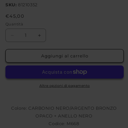
SKU:
81210352
Prezzo
€45,00
di
Quantità
listino
Diminuisci
Aumenta
quantità
quantità
per
per
COPRIMOZZO
COPRIMOZZO
Aggiungi al carrello
OZ
OZ
RACING
RACING
CENTRAL
CENTRAL
LOCK
LOCK
MONODADO
MONODADO
Altre opzioni di pagamento
M668
M668
Colore: CARBONIO NERO/ARGENTO BRONZO
OPACO + ANELLO NERO
Codice: M668