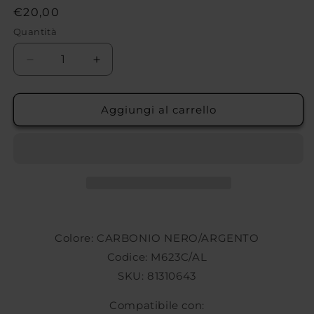
Prezzo
€20,00
di
Quantità
listino
Diminuisci
Aumenta
quantità
quantità
per
per
COPRIMOZZO
COPRIMOZZO
Aggiungi al carrello
OZ
OZ
RACING
RACING
M623C/AL
M623C/AL
Colore: CARBONIO NERO/ARGENTO
Codice: M623C/AL
SKU: 81310643
Compatibile con: