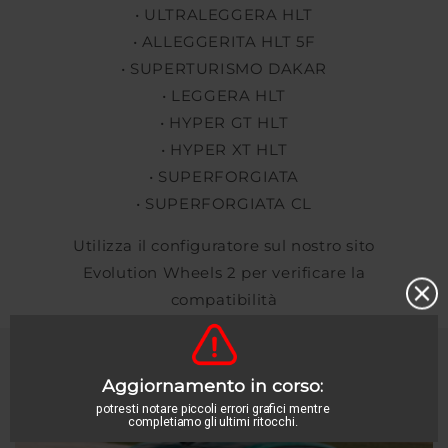
• ULTRALEGGERA HLT
• ALLEGGERITA HLT 5F
• SUPERTURISMO DAKAR
• LEGGERA HLT
• HYPER GT HLT
• HYPER XT HLT
• SUPERFORGIATA
• SUPERFORGIATA CL
Utilizza il configuratore sul nostro sito
Evolution Wheels 2 per verificare la
compatibilità