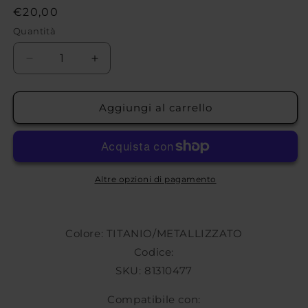
Prezzo
€20,00
di
Quantità
listino
Diminuisci
Aumenta
quantità
quantità
per
per
COPRIMOZZO
COPRIMOZZO
Aggiungi al carrello
OZ
OZ
RACING
RACING
Altre opzioni di pagamento
Colore: TITANIO/METALLIZZATO
Codice:
SKU: 81310477
Compatibile con: