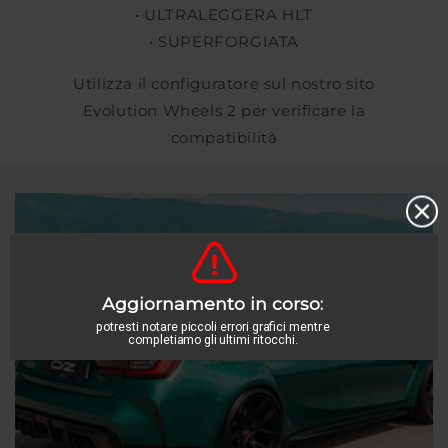
• ULTRALEGGERA HLT
• SUPERFORGIATA
Utilizza il configuratore sul nostro sito
Evolution Wheels 2 per verificare la
compatibilità