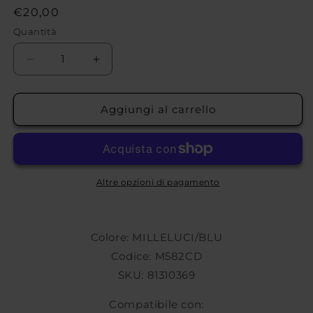
Prezzo
€20,00
di
Quantità
listino
Diminuisci
Aumenta
quantità
quantità
per
per
COPRIMOZZO
COPRIMOZZO
Aggiungi al carrello
OZ
OZ
RACING
RACING
M582CD
M582CD
Altre opzioni di pagamento
Colore: MILLELUCI/BLU
Codice: M582CD
SKU: 81310369
Compatibile con: