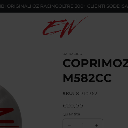
IGINALI OZ RACING
OLTRE 300+ CLIENTI SODDISAFATTI
OZ RACING
COPRIMOZ
M582CC
SKU:
81310362
Prezzo
€20,00
di
Quantità
listino
Diminuisci
Aumenta