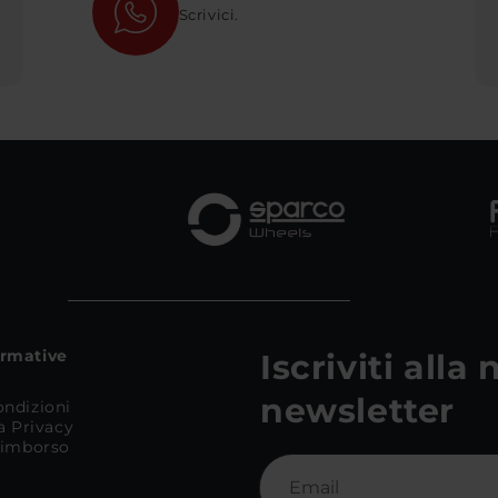
Scrivici.
ormative
Iscriviti alla
newsletter
ondizioni
la Privacy
 Rimborso