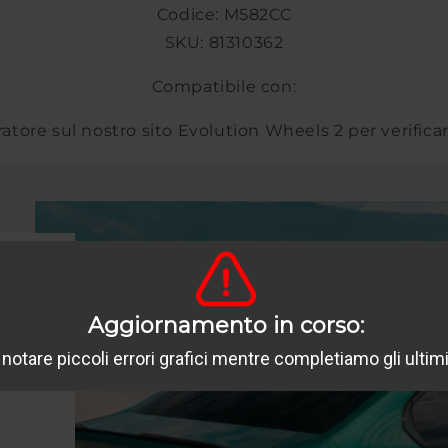
Codice: M582CC
SKU: 81310362
Compatibile con:
uratore sul nostro sito Evolution Wheels 2 per verifica