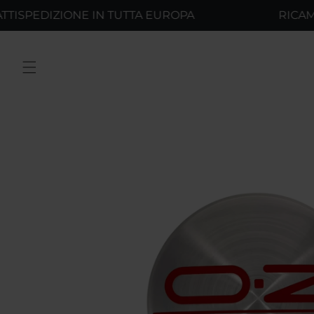
Vai
EDIZIONE IN TUTTA EUROPA
RICAMBI OR
direttamente
ai contenuti
Passa alle
informazioni
sul prodotto