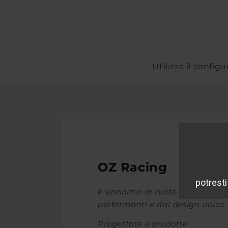
Utilizza il config
OZ Racing
è sinonimo di ruote leggere,
performanti e dal design unico.
Progettate e prodotte