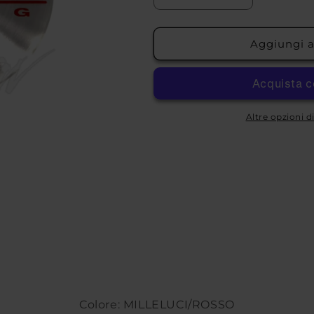
quantità
quantità
per
per
COPRIMOZZO
COPRIMOZZ
Aggiungi al
OZ
OZ
RACING
RACING
M582CC
M582CC
Altre opzioni 
Colore: MILLELUCI/ROSSO