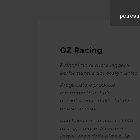
OZ Racing
è sinonimo di ruote leggere,
performanti e dal design unico.
Progettate e prodotte
interamente in Italia,
garantiscono qualità totale e
massima resa.
Una linea con autentico DNA
racing, capace di portare
l’esperienza delle piste sulle