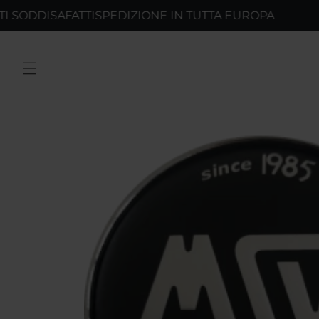
Vai
ISAFATTI
SPEDIZIONE IN TUTTA EUROPA
direttamente
ai contenuti
Passa alle
informazioni
sul prodotto