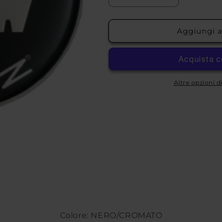
quantità
quantità
per
per
COPRIMOZZO
COPRIMOZZ
Aggiungi al
MSW
MSW
PC080-
PC080-
C
C
Altre opzioni 
Colore: NERO/CROMATO