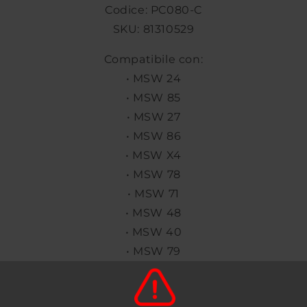
Codice: PC080-C
SKU: 81310529
Compatibile con:
• MSW 24
• MSW 85
• MSW 27
• MSW 86
• MSW X4
• MSW 78
• MSW 71
• MSW 48
• MSW 40
• MSW 79
uratore sul nostro sito Evolution Wheels 2 per verifica