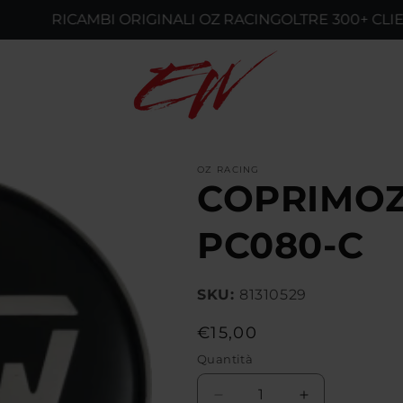
RICAMBI ORIGINALI OZ RACING
OLTRE 300+ CLIENTI SO
OZ RACING
COPRIMO
PC080-C
SKU:
81310529
Prezzo
€15,00
di
Quantità
listino
Diminuisci
Aumenta