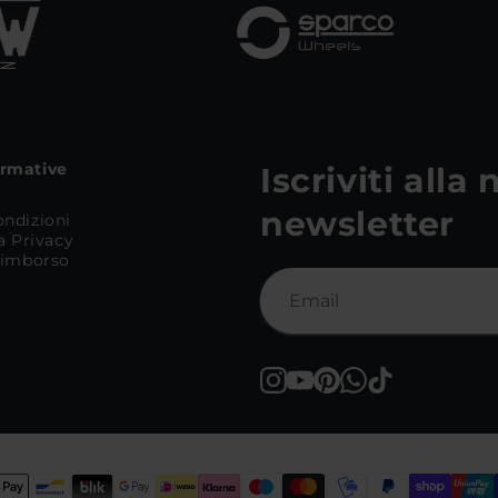
ormative
Iscriviti alla
newsletter
ondizioni
la Privacy
 Rimborso