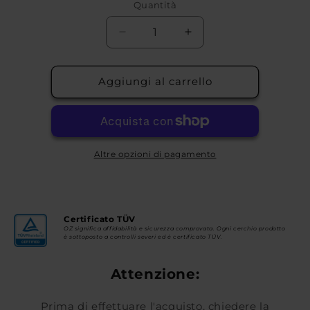
Quantità
Diminuisci
Aumenta
quantità
quantità
per
per
ARES
ARES
Aggiungi al carrello
Altre opzioni di pagamento
Certificato TÜV
OZ significa affidabilità e sicurezza comprovata. Ogni cerchio prodotto
è sottoposto a controlli severi ed è certificato TÜV.
Attenzione:
Prima di effettuare l'acquisto, chiedere la