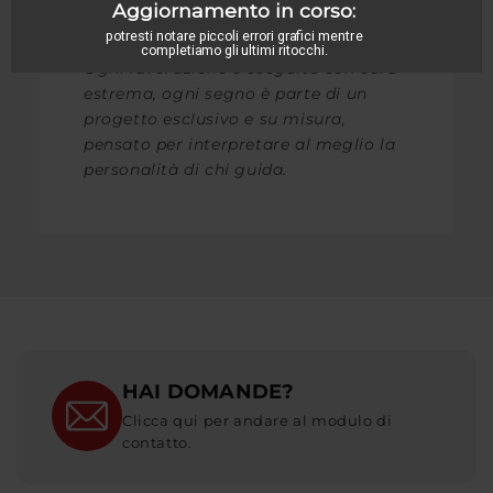
Il meglio della tecnologia forgiata e
l’unicità delle ruote modulari.
Ogni lavorazione è eseguita con cura
estrema, ogni segno è parte di un
progetto esclusivo e su misura,
pensato per interpretare al meglio la
personalità di chi guida.
HAI DOMANDE?
Clicca qui per andare al modulo di
contatto.