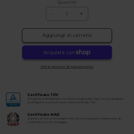
Quantità
Diminuisci
Aumenta
quantità
quantità
per
per
ALLEGGERITA
ALLEGGERITA
Aggiungi al carrello
HLT
HLT
5F
5F
Altre opzioni di pagamento
Certificato TÜV
OZ significa affidabilità e sicurezza comprovata. Ogni cerchio prodotto
è sottoposto a controlli severi ed è certificato TÜV.
Certificato NAD
Questo cerchio se omologato NAD verrà consegnato comprensivo del
certificato e kit di montaggio.