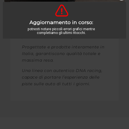
OZ Racing
è sinonimo di ruote leggere,
performanti e dal design unico.
Progettate e prodotte interamente in
Italia, garantiscono qualità totale e
massima resa.
Una linea con autentico DNA racing,
capace di portare l’esperienza delle
piste sulle auto di tutti i giorni.