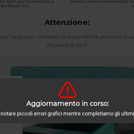
ata. Ogni cerchio prodotto è
Questo cerchio se omologato NA
certificato TÜV.
e
Attenzione:
are l'acquisto, chiedere la disponibilità attravero il 
disponibile 24/7