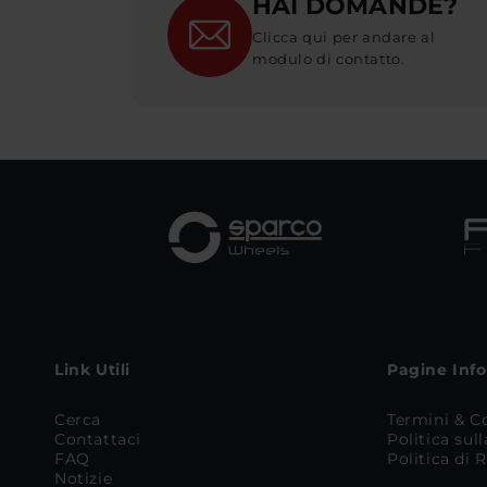
HAI DOMANDE?
Clicca qui per andare al
modulo di contatto.
Link Utili
Pagine Inf
Cerca
Termini & C
Contattaci
Politica sul
FAQ
Politica di
Notizie