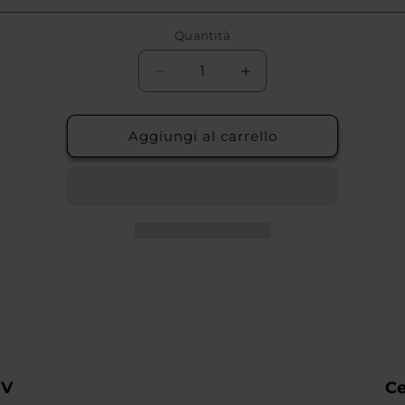
Quantità
Diminuisci
Aumenta
quantità
quantità
per
per
ALLEGGERITA
ALLEGGERITA
Aggiungi al carrello
HLT
HLT
4F
4F
ÜV
Ce