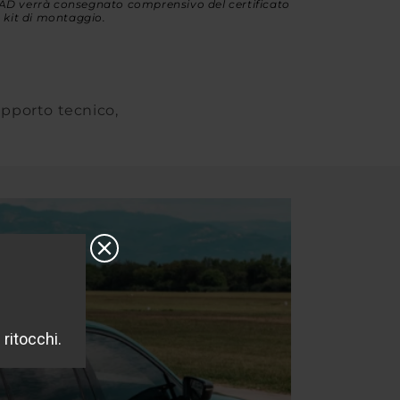
D verrà consegnato comprensivo del certificato
 kit di montaggio.
supporto tecnico,