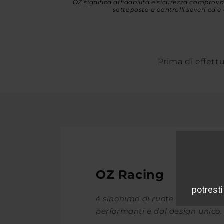
OZ significa affidabilità e sicurezza comprov
sottoposto a controlli severi ed è 
Prima di effettu
OZ Racing
è sinonimo di ruote leggere,
performanti e dal design unico.